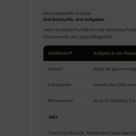
Die Inhaltsstoffe im Detail
Drei Rohstoffe, drei Aufgaben
Jeder Inhaltsstoff erfüllt eine klar definierte 
Charakteristik des Lippenpflegestifts.
Inhaltsstoff
Aufgabe in der Reze
Kokosöl
Bildet die geschmeidi
Kakaobutter
Verleiht dem Stift se
Bienenwachs
Sorgt für Stabilität, F
INCI:
Cocos Nucifera Oil, Theobroma Cacao Seed Bu