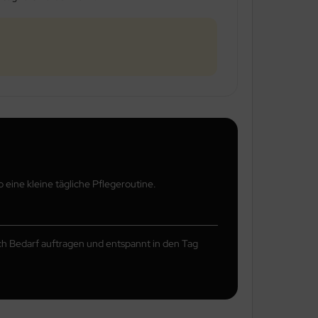
ine kleine tägliche Pflegeroutine.
ch Bedarf auftragen und entspannt in den Tag