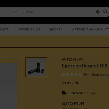
RAKTE
PFOTENSALBE
BÜCHER
ARTEMISIA ANNUA BLÄTT
ARTEMISIUM
Lippenpflegestift 6
|
Rezension s
(0)
Art.Nr.:
LP6S
Lieferzeit:
1-3 Tage
4,00 EUR
666,65 EUR pro Liter