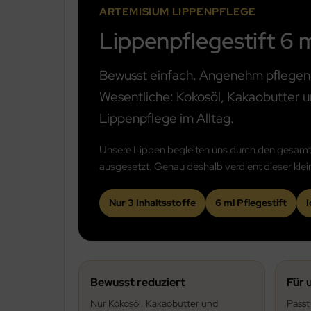
ARTEMISIUM LIPPENPFLEGE
Lippenpflegestift 6 
Bewusst einfach. Angenehm pflegend. 
Wesentliche: Kokosöl, Kakaobutter u
Lippenpflege im Alltag.
Unsere Lippen begleiten uns durch den gesamten
ausgesetzt. Genau deshalb verdient dieser kl
Nur 3 Inhaltsstoffe
6 ml Pflegestift
I
Bewusst reduziert
Für 
Nur Kokosöl, Kakaobutter und
Passt