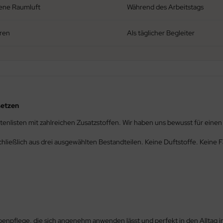
kene Raumluft
Während des Arbeitstags
ren
Als täglicher Begleiter
setzen
tenlisten mit zahlreichen Zusatzstoffen. Wir haben uns bewusst für ein
ießlich aus drei ausgewählten Bestandteilen. Keine Duftstoffe. Keine Far
ppenpflege, die sich angenehm anwenden lässt und perfekt in den Alltag i