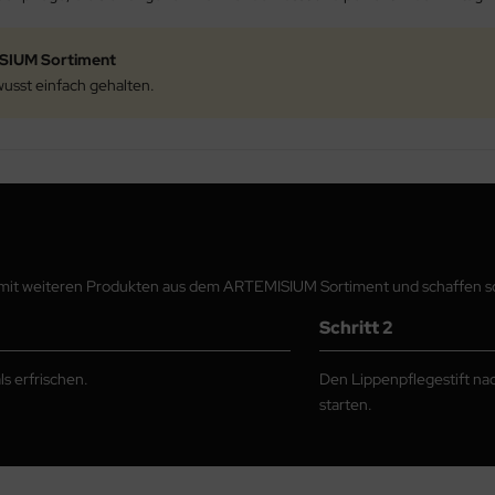
ISIUM Sortiment
usst einfach gehalten.
mit weiteren Produkten aus dem ARTEMISIUM Sortiment und schaffen so e
Schritt 2
s erfrischen.
Den Lippenpflegestift na
starten.