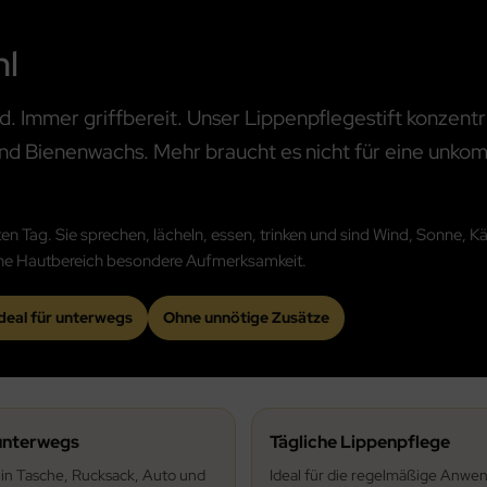
ml
Immer griffbereit. Unser Lippenpflegestift konzentri
nd Bienenwachs. Mehr braucht es nicht für eine unkom
 Tag. Sie sprechen, lächeln, essen, trinken und sind Wind, Sonne, Kä
eine Hautbereich besondere Aufmerksamkeit.
deal für unterwegs
Ohne unnötige Zusätze
unterwegs
Tägliche Lippenpflege
 in Tasche, Rucksack, Auto und
Ideal für die regelmäßige Anwe