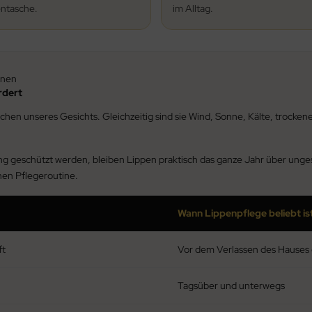
ntasche.
im Alltag.
enen
rdert
hen unseres Gesichts. Gleichzeitig sind sie Wind, Sonne, Kälte, trocken
g geschützt werden, bleiben Lippen praktisch das ganze Jahr über unge
hen Pflegeroutine.
Wann Lippenpflege beliebt is
ft
Vor dem Verlassen des Hauses 
Tagsüber und unterwegs