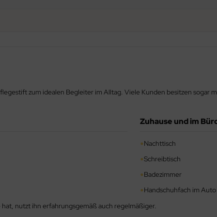
egestift zum idealen Begleiter im Alltag. Viele Kunden besitzen sogar me
Zuhause und im Bür
•
Nachttisch
•
Schreibtisch
•
Badezimmer
•
Handschuhfach im Auto
e hat, nutzt ihn erfahrungsgemäß auch regelmäßiger.