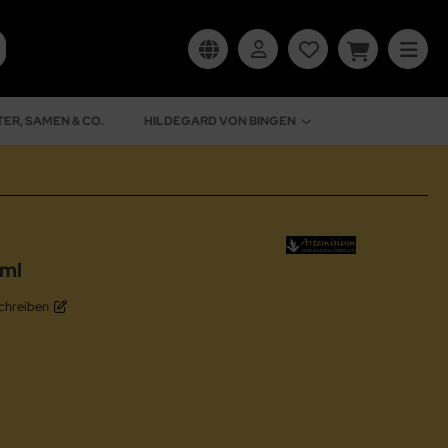
ER, SAMEN & CO.
HILDEGARD VON BINGEN
 ml
chreiben