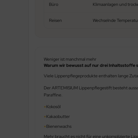
Büro
Klimaanlagen und troc
Reisen
Wechselnde Temperatu
Weniger ist manchmal mehr
Warum wir bewusst auf nur drei Inhaltsstoffe 
Viele Lippenpflegeprodukte enthalten lange Zuta
Der ARTEMISIUM Lippenpflegestift besteht ausschl
Paraffine.
•
Kokosöl
•
Kakaobutter
•
Bienenwachs
Mehr braucht es nicht für eine unkomplizierte Li