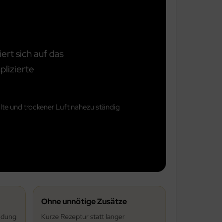
ert sich auf das
plizierte
lte und trockener Luft nahezu ständig
Ohne unnötige Zusätze
ndung
Kurze Rezeptur statt langer