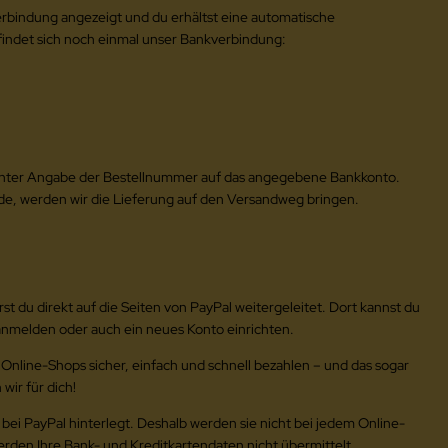
rbindung angezeigt und du erhältst eine automatische
findet sich noch einmal unser Bankverbindung:
nter Angabe der Bestellnummer auf das angegebene Bankkonto.
de, werden wir die Lieferung auf den Versandweg bringen.
 du direkt auf die Seiten von PayPal weitergeleitet. Dort kannst du
nmelden oder auch ein neues Konto einrichten.
 Online-Shops sicher, einfach und schnell bezahlen – und das sogar
ir für dich!
bei PayPal hinterlegt. Deshalb werden sie nicht bei jedem Online-
rden Ihre Bank- und Kreditkartendaten nicht übermittelt.