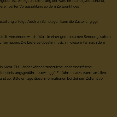
geben ist, erfolgt die Lieferung der Ware im Inland (Deutschland)
 vereinbarter Vorauszahlung ab dem Zeitpunkt des
ustellung erfolgt. Auch an Samstagen kann die Zustellung ggf.
estellt, versenden wir die Ware in einer gemeinsamen Sendung, sofern
ffen haben. Die Lieferzeit bestimmt sich in diesem Fall nach dem
 in Nicht-EU-Länder können zusätzliche landesspezifische
dienstleistungsgebühren sowie ggf. Einfuhrumsatzsteuern anfallen.
nd ab. Bitte erfrage diese Informationen bei deinem Zollamt vor