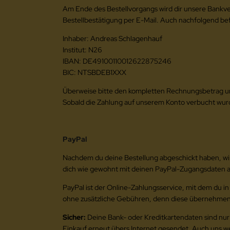
Am Ende des Bestellvorgangs wird dir unsere Bankve
Bestellbestätigung per E-Mail. Auch nachfolgend be
Inhaber: Andreas Schlagenhauf
Institut: N26
IBAN: DE49100110012622875246
BIC: NTSBDEB1XXX
Überweise bitte den kompletten Rechnungsbetrag u
Sobald die Zahlung auf unserem Konto verbucht wur
PayPal
Nachdem du deine Bestellung abgeschickt haben, wirst
dich wie gewohnt mit deinen PayPal-Zugangsdaten a
PayPal ist der Online-Zahlungsservice, mit dem du in
ohne zusätzliche Gebühren, denn diese übernehmen w
Sicher:
Deine Bank- oder Kreditkartendaten sind nur 
Einkauf erneut übers Internet gesendet. Auch uns we