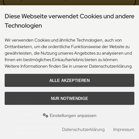
Diese Webseite verwendet Cookies und andere
Technologien
Mehr erfahren
Wir verwenden Cookies und ähnliche Technologien, auch von
Wenn du tiefer einsteigen willst:
Artemisia annua – Heilpflanze der
Drittanbietern, um die ordentliche Funktionsweise der Website zu
Götter (Barbara Simonsohn)
– auch
als Hörbuch
.
gewährleisten, die Nutzung unseres Angebotes zu analysieren und
Für uns das am besten geschriebene Buch über Artemisia annua!
Ihnen ein bestmögliches Einkaufserlebnis bieten zu können.
Weitere Informationen finden Sie in unserer Datenschutzerklärung.
ALLE AKZEPTIEREN
NUR NOTWENDIGE
Kontakt
ARTEMISIUM
Einstellungen anpassen
Andreas Schlagenhauf
Johannes-Mauthe-Str. 14
Datenschutzerklärung
Impressum
72458 Albstadt