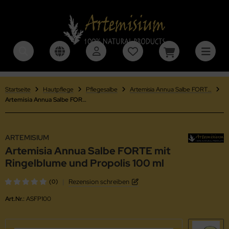
TEMISIUM
ALLES ANZEIGEN AUS HILDEGARD VON BINGEN
trakte und Tinkturen
niel-Peter-Verlag
Startseite
Hautpflege
Pflegesalbe
Artemisia Annua Salbe FORTE mit Ringelblume und Propolis
Artemisia Annua Salbe FORTE mit Ringelblume und Propolis 100 ml
äuterwein
ldegard and more
nkau Verlag GmbH
ARTEMISIUM
Artemisia Annua Salbe FORTE mit
axisinstitut Naturmedizin
Ringelblume und Propolis 100 ml
|
Rezension schreiben
(0)
Art.Nr.:
ASFP100