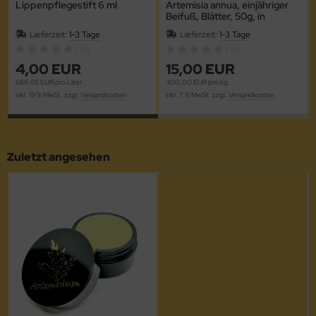
Lippenpflegestift 6 ml
Artemisia annua, einjähriger
Beifuß, Blätter, 50g, in
Aromaschutzdose
Lieferzeit:
1-3 Tage
Lieferzeit:
1-3 Tage
(0)
(0)
4,00 EUR
15,00 EUR
666,65 EUR pro Liter
300,00 EUR pro kg
inkl. 19 % MwSt. zzgl.
Versandkosten
inkl. 7 % MwSt. zzgl.
Versandkosten
Zuletzt angesehen