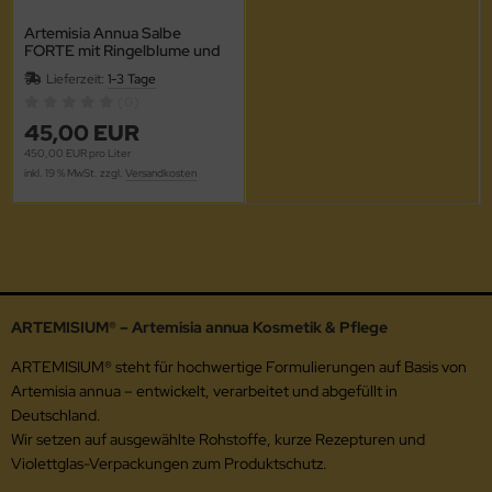
Artemisia Annua Salbe
FORTE mit Ringelblume und
Propolis 100 ml
Lieferzeit:
1-3 Tage
(0)
45,00 EUR
450,00 EUR pro Liter
inkl. 19 % MwSt. zzgl.
Versandkosten
ARTEMISIUM® – Artemisia annua Kosmetik & Pflege
ARTEMISIUM® steht für hochwertige Formulierungen auf Basis von
Artemisia annua – entwickelt, verarbeitet und abgefüllt in
Deutschland.
Wir setzen auf ausgewählte Rohstoffe, kurze Rezepturen und
Violettglas-Verpackungen zum Produktschutz.