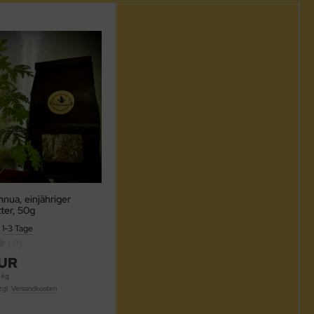
nnua, einjähriger
tter, 50g
:
1-3 Tage
(0)
EUR
 kg
zgl.
Versandkosten