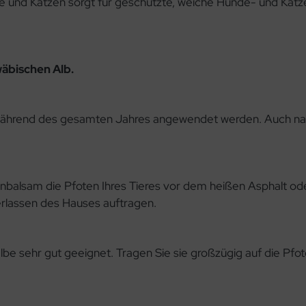
und Katzen sorgt für geschützte, weiche Hunde- und Katze
wäbischen Alb.
während des gesamten Jahres angewendet werden.
Auch na
alsam die Pfoten Ihres Tieres vor dem heißen Asphalt oder
erlassen des Hauses auftragen.
albe sehr gut geeignet. Tragen Sie sie
großzügig auf die Pfot