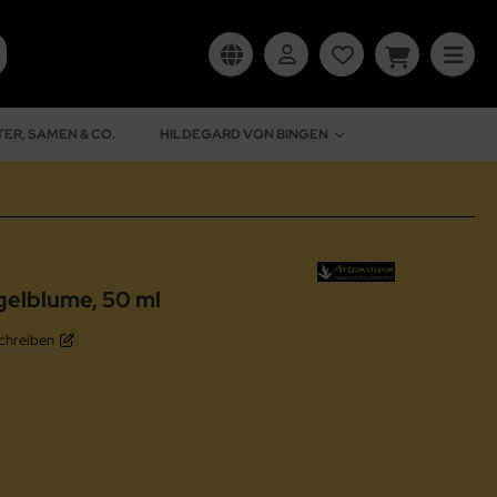
ER, SAMEN & CO.
HILDEGARD VON BINGEN
gelblume, 50 ml
chreiben