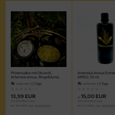
Pfotensalbe mit Olivenöl,
Artemisia Annua Extra
Artemisia annua, Ringelblume,
DMSO, 50 ml
Propolis und Vitamin E, FORTE,
Lieferzeit:
1-3 Tage
Lieferzeit:
1-3 Tage
50 ml
(0)
(0)
13,99 EUR
15,00 EUR
ab
279,89 EUR pro Liter
300,00 EUR pro Liter
inkl. 19 % MwSt. zzgl.
Versandkosten
inkl. 19 % MwSt. zzgl.
Versandkos