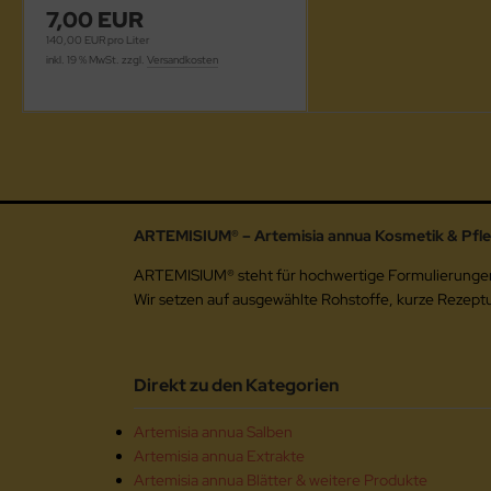
7,00 EUR
140,00 EUR pro Liter
inkl. 19 % MwSt. zzgl.
Versandkosten
ARTEMISIUM® – Artemisia annua Kosmetik & Pfl
ARTEMISIUM® steht für hochwertige Formulierungen au
Wir setzen auf ausgewählte Rohstoffe, kurze Rezep
Direkt zu den Kategorien
Artemisia annua Salben
Artemisia annua Extrakte
Artemisia annua Blätter & weitere Produkte