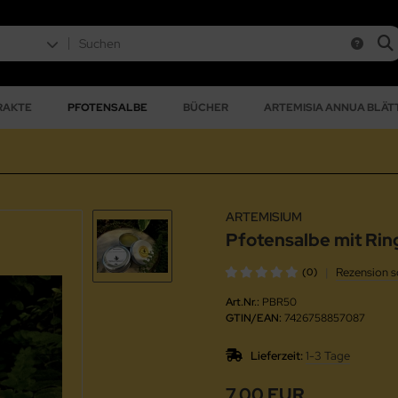
RAKTE
PFOTENSALBE
BÜCHER
ARTEMISIA ANNUA BLÄTT
ARTEMISIUM
Pfotensalbe mit Rin
|
Rezension s
(0)
Art.Nr.:
PBR50
GTIN/EAN:
7426758857087
Lieferzeit:
1-3 Tage
7,00 EUR