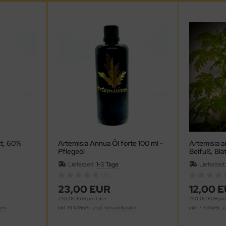
kt, 60%
Artemisia Annua Öl forte 100 ml -
Artemisia a
Pflegeöl
Beifuß, Blä
Lieferzeit:
1-3 Tage
Lieferzeit
(0)
23,00 EUR
12,00 
230,00 EUR pro Liter
240,00 EUR pro
ten
inkl. 19 % MwSt. zzgl.
Versandkosten
inkl. 7 % MwSt. z